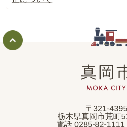
真
岡
市
MOKA
〒321-439
CITY
栃木県真岡市荒町5
電話 0285-82-11