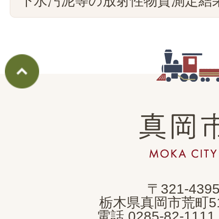
下水汚泥等の放射性物質測定結果
真
岡
市
MOKA
〒321-439
CITY
栃木県真岡市荒町5
電話 0285-82-11