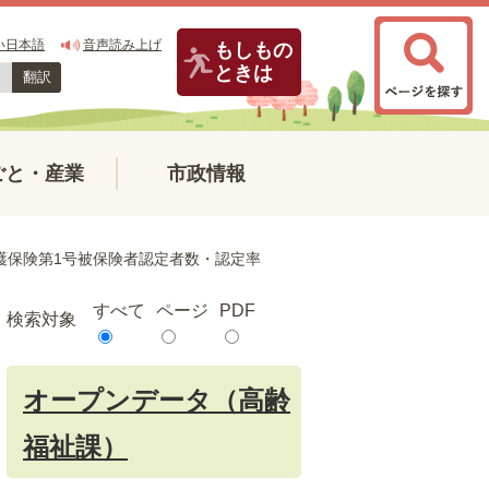
い日本語
音声読み上げ
もしもの
ときは
翻訳
ごと・産業
市政情報
護保険第1号被保険者認定者数・認定率
すべて
ページ
PDF
検索対象
オープンデータ（高齢
福祉課）