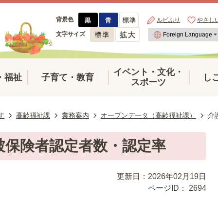
背景色
ルビふり
やさし
文字サイズ
イベント・文化・
・福祉
子育て・教育
し
スポーツ
す
高齢福祉課
業務案内
オープンデータ（高齢福祉課）
介
被保険者認定者数・認定率
更新日：2026年02月19日
ページID：
2694