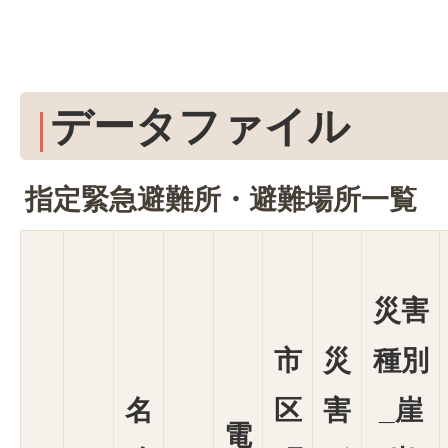
データファイル
指定緊急避難所・避難場所一覧
災害
市
災
種別
名
区
害
_崖
電