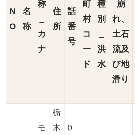
称
町
種
崩
N
名
住
話
_
村
別
れ、
O
称
所
番
カ
コ
_
土石
号
ナ
ー
洪
流及
ド
水
び地
滑り
栃
モ
木
0