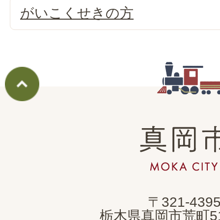
がいこくせきの方
真
岡
市
MOKA
〒321-439
CITY
栃木県真岡市荒町5