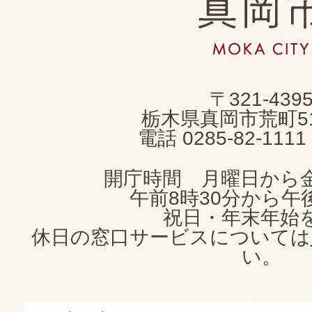
真
岡
市
MOKA
〒321-439
CITY
栃木県真岡市荒町5
電話 0285-82-11
開庁時間 月曜日から
午前8時30分から午後
祝日・年末年始
休日の窓口サービスについては
い。