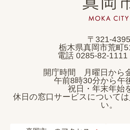
岡
市
MOKA
〒321-439
CITY
栃木県真岡市荒町5
電話 0285-82-11
開庁時間 月曜日から
午前8時30分から午後
祝日・年末年始
休日の窓口サービスについては
い。