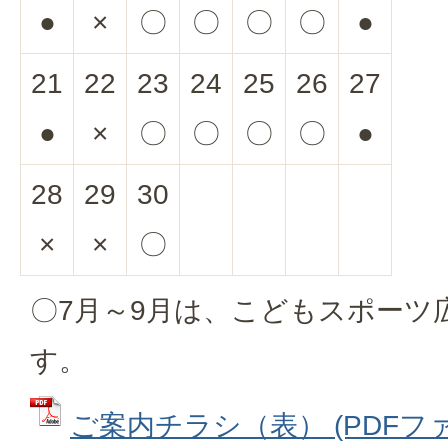
●
×
〇
〇
〇
〇
●
21
22
23
24
25
26
27
●
×
〇
〇
〇
〇
●
28
29
30
×
×
〇
〇7月～9月は、こどもスポーツ
す。
ご案内チラシ（表） (PDFファイル