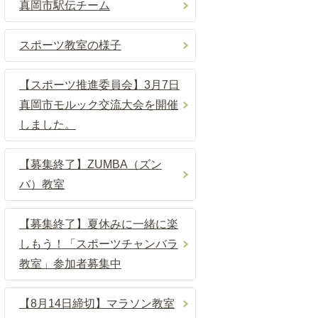
真岡市駅伝チーム
スポーツ教室の様子
【スポーツ推進委員会】3月7日
真岡市モルック交流大会を開催
しました。
【募集終了】ZUMBA（ズン
バ）教室
【募集終了】夏休みに一緒に楽
しもう！「スポーツチャンバラ
教室」参加者募集中
【8月14日締切】マラソン教室