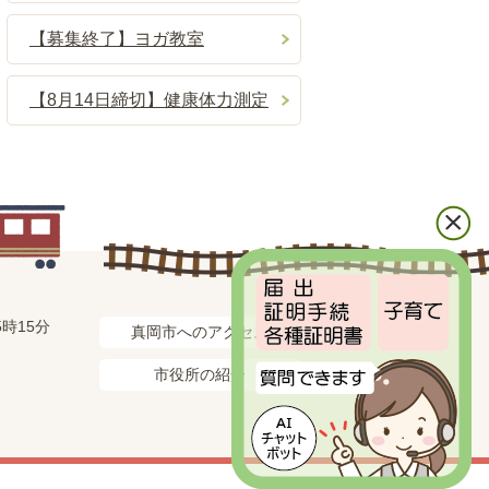
【募集終了】ヨガ教室
【8月14日締切】健康体力測定
時15分
真岡市へのアクセス
市役所の紹介