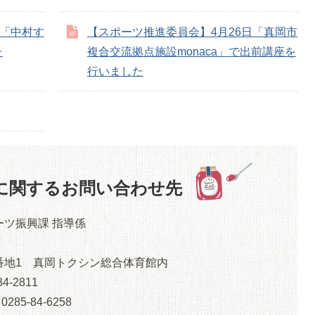
日「中村す
【スポーツ推進委員会】4月26日「真岡市
た
複合交流拠点施設monaca」で出前講座を
行いました
に関するお問い合わせ先
ーツ振興課 指導係
1番地1 真岡トクシン総合体育館内
4-2811
5-84-6258