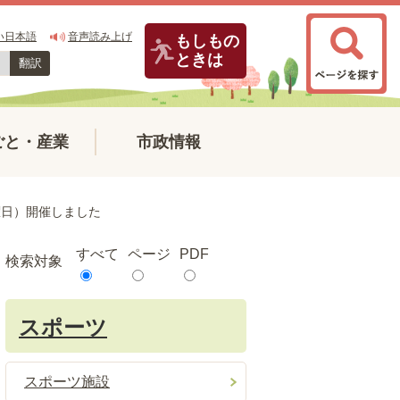
い日本語
音声読み上げ
もしもの
ときは
翻訳
ごと・産業
市政情報
曜日）開催しました
すべて
ページ
PDF
検索対象
スポーツ
スポーツ施設