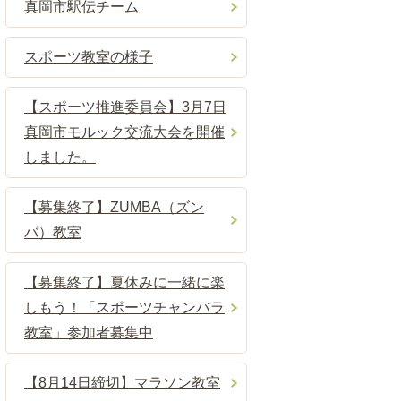
真岡市駅伝チーム
スポーツ教室の様子
【スポーツ推進委員会】3月7日
真岡市モルック交流大会を開催
しました。
【募集終了】ZUMBA（ズン
バ）教室
【募集終了】夏休みに一緒に楽
しもう！「スポーツチャンバラ
教室」参加者募集中
【8月14日締切】マラソン教室