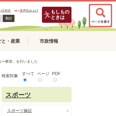
い日本語
音声読み上げ
もしもの
ときは
翻訳
ごと・産業
市政情報
ッカー教室」を行いました
すべて
ページ
PDF
検索対象
スポーツ
スポーツ施設