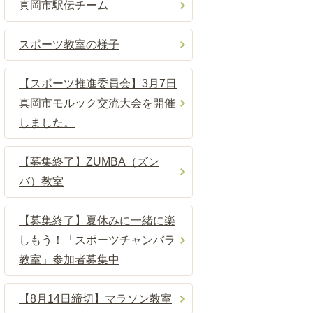
真岡市駅伝チーム
スポーツ教室の様子
【スポーツ推進委員会】3月7日
真岡市モルック交流大会を開催
しました。
【募集終了】ZUMBA（ズン
バ）教室
【募集終了】夏休みに一緒に楽
しもう！「スポーツチャンバラ
教室」参加者募集中
【8月14日締切】マラソン教室