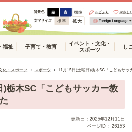
背景色
ルビふり
やさし
文字サイズ
イベント・文化・
・福祉
子育て・教育
し
スポーツ
文化・スポーツ
スポーツ
11月15日(土曜日)栃木SC「こどもサ
曜日)栃木SC「こどもサッカー教
た
更新日：2025年12月11日
ページID：
26153