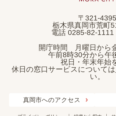
市
MOKA
〒321-439
CITY
栃木県真岡市荒町5
電話 0285-82-11
開庁時間 月曜日から
午前8時30分から午後
祝日・年末年始
休日の窓口サービスについては
い。
真岡市へのアクセス