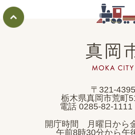
真
岡
市
MOKA
〒321-439
CITY
栃木県真岡市荒町5
電話 0285-82-11
開庁時間 月曜日から
午前8時30分から午後