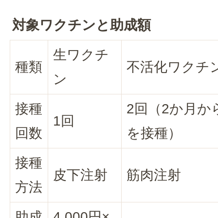
対象ワクチンと助成額
生ワクチ
種類
不活化ワクチ
ン
接種
2回（2か月か
1回
回数
を接種）
接種
皮下注射
筋肉注射
方法
助成
4,000円×