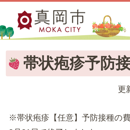
帯状疱疹予防
更
※帯状疱疹【任意】予防接種の費