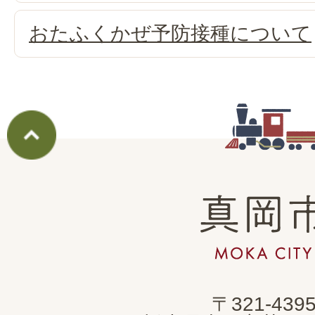
おたふくかぜ予防接種について
真
岡
市
MOKA
〒321-439
CITY