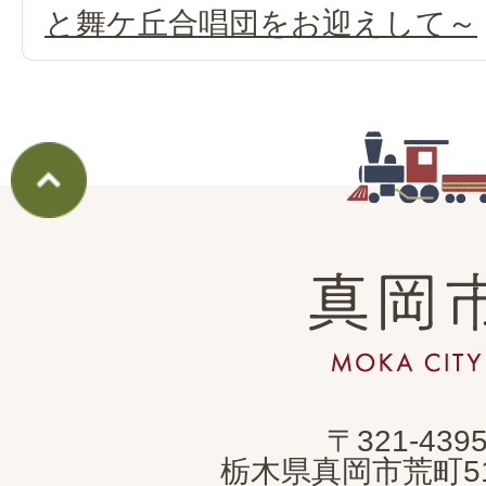
と舞ケ丘合唱団をお迎えして～
真
岡
市
MOKA
〒321-439
CITY
栃木県真岡市荒町5