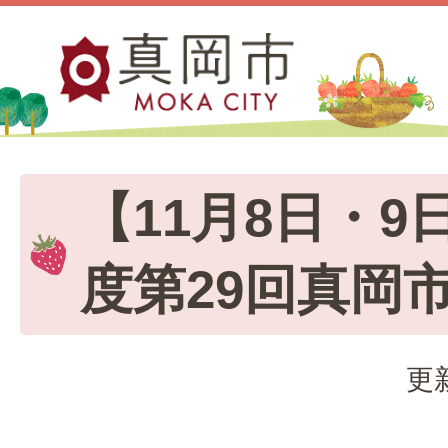
【11月8日・9
度第29回真岡
更