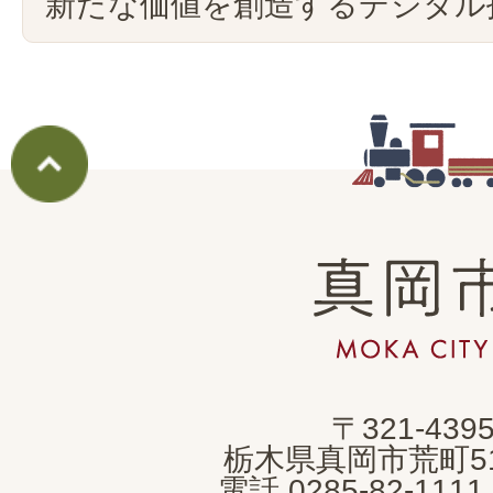
新たな価値を創造するデジタル
真
岡
市
MOKA
〒321-439
CITY
栃木県真岡市荒町5
電話 0285-82-11