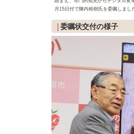
踏まえ、専門的知見からデジタル変革
月15日付で陳内裕樹氏を委嘱しまし
委嘱状交付の様子