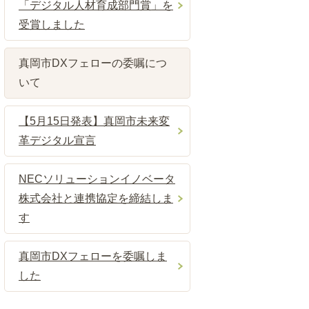
「デジタル人材育成部門賞」を
受賞しました
真岡市DXフェローの委嘱につ
いて
【5月15日発表】真岡市未来変
革デジタル宣言
NECソリューションイノベータ
株式会社と連携協定を締結しま
す
真岡市DXフェローを委嘱しま
した