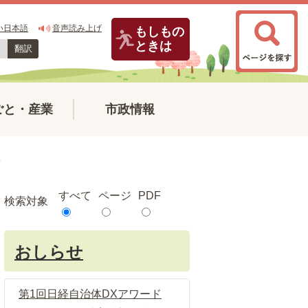
い日本語
音声読み上げ
もしもの
ときは
翻訳
ごと・産業
市政情報
て
すべて
ページ
PDF
検索対象
おしらせ
第1回日経自治体DXアワード