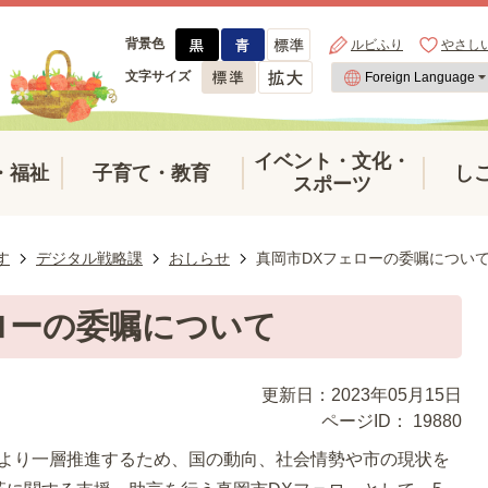
背景色
ルビふり
やさし
文字サイズ
イベント・文化・
・福祉
子育て・教育
し
スポーツ
す
デジタル戦略課
おしらせ
真岡市DXフェローの委嘱につい
ローの委嘱について
更新日：2023年05月15日
ページID：
19880
をより一層推進するため、国の動向、社会情勢や市の現状を