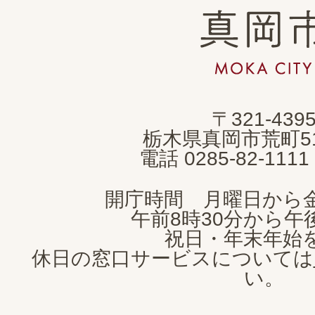
真
岡
市
MOKA
〒321-439
CITY
栃木県真岡市荒町5
電話 0285-82-11
開庁時間 月曜日から
午前8時30分から午後
祝日・年末年始
休日の窓口サービスについては
い。