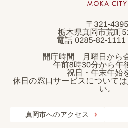
市
MOKA
〒321-439
CITY
栃木県真岡市荒町5
電話 0285-82-11
開庁時間 月曜日から
午前8時30分から午後
祝日・年末年始
休日の窓口サービスについては
い。
真岡市へのアクセス