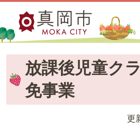
放課後児童ク
免事業
更