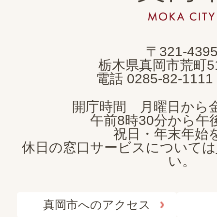
岡
市
MOKA
〒321-439
CITY
栃木県真岡市荒町5
電話 0285-82-11
開庁時間 月曜日から
午前8時30分から午後
祝日・年末年始
休日の窓口サービスについては
い。
真岡市へのアクセス