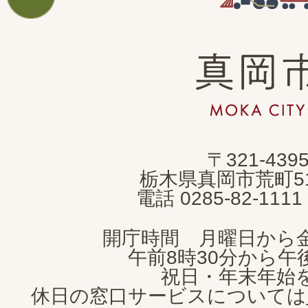
真
岡
市
MOKA
〒321-439
CITY
栃木県真岡市荒町5
電話 0285-82-11
開庁時間 月曜日から
午前8時30分から午後
祝日・年末年始
休日の窓口サービスについては