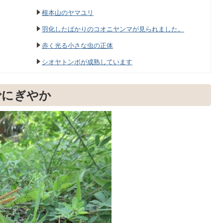
根本山のヤマユリ
羽化したばかりのコオニヤンマが見られました。
赤く光る小さな虫の正体
シオヤトンボが成熟しています
でにぎやか