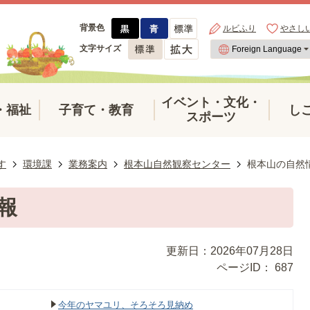
背景色
ルビふり
やさし
文字サイズ
イベント・文化・
・福祉
子育て・教育
し
スポーツ
す
環境課
業務案内
根本山自然観察センター
根本山の自然
報
更新日：2026年07月28日
ページID：
687
今年のヤマユリ、そろそろ見納め