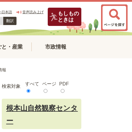
い日本語
音声読み上げ
もしもの
ときは
翻訳
ごと・産業
市政情報
情報
すべて
ページ
PDF
検索対象
根本山自然観察センタ
ー