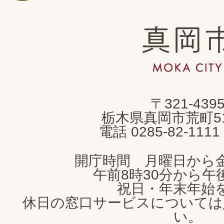
真
岡
市
MOKA
〒321-439
CITY
栃木県真岡市荒町5
電話 0285-82-11
開庁時間 月曜日から
午前8時30分から午後
祝日・年末年始
休日の窓口サービスについては
い。