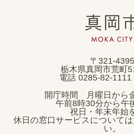
真
岡
市
MOKA
〒321-439
CITY
栃木県真岡市荒町5
電話 0285-82-11
開庁時間 月曜日から
午前8時30分から午後
祝日・年末年始
休日の窓口サービスについては
い。