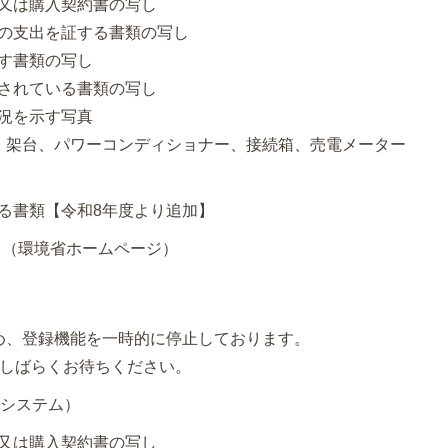
し又は購入契約書の写し
用の支出を証する書類の写し
示す書類の写し
記されている書類の写し
状況を示す写真
、架台、パワーコンディショナー、接続箱、売電メーター
きる書類【令和8年度より追加】
ド（環境省ホームページ）
め、登録機能を一時的に停止しております。
今しばらくお待ちください。
電システム）
し又は購入契約書の写し