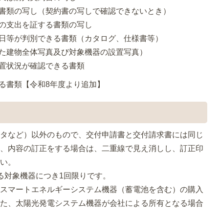
きる書類の写し（契約書の写しで確認できないとき）
用の支出を証する書類の写し
開始日等が判別できる書類（カタログ、仕様書等）
置した建物全体写真及び対象機器の設置写真）
設置状況が確認できる書類
きる書類【令和8年度より追加】
ハタなど）以外のもので、交付申請書と交付請求書には同じ
た、内容の訂正をする場合は、二重線で見え消しし、訂正印
さい。
る対象機器につき1回限りです。
用スマートエネルギーシステム機器（蓄電池を含む）の購入
また、太陽光発電システム機器が会社による所有となる場合