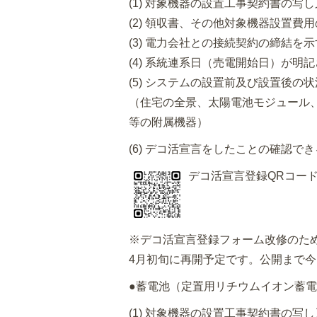
(1) 対象機器の設置工事契約書の写
(2) 領収書、その他対象機器設置費
(3) 電力会社との接続契約の締結を
(4) 系統連系日（売電開始日）が明
(5) システムの設置前及び設置後の
（住宅の全景、太陽電池モジュール
等の附属機器）
(6) デコ活宣言をしたことの確認で
デコ活宣言登録QRコー
※デコ活宣言登録フォーム改修のた
4月初旬に再開予定です。公開まで
●蓄電池（定置用リチウムイオン蓄
(1) 対象機器の設置工事契約書の写