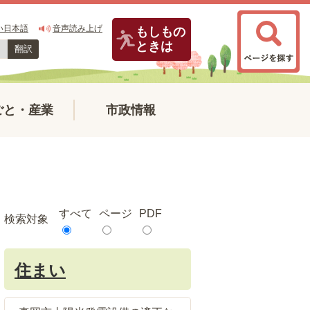
い日本語
音声読み上げ
もしもの
ときは
翻訳
ごと・産業
市政情報
すべて
ページ
PDF
検索対象
住まい