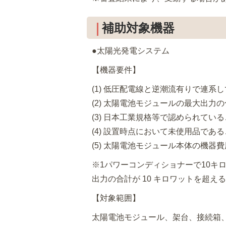
補助対象機器
●太陽光発電システム
【機器要件】
(1) 低圧配電線と逆潮流有りで連系
(2) 太陽電池モジュールの最大出力の
(3) 日本工業規格等で認められてい
(4) 設置時点において未使用品であ
(5) 太陽電池モジュール本体の機器
※1パワーコンディショナーで10キ
出力の合計が 10 キロワットを超
【対象範囲】
太陽電池モジュール、架台、接続箱