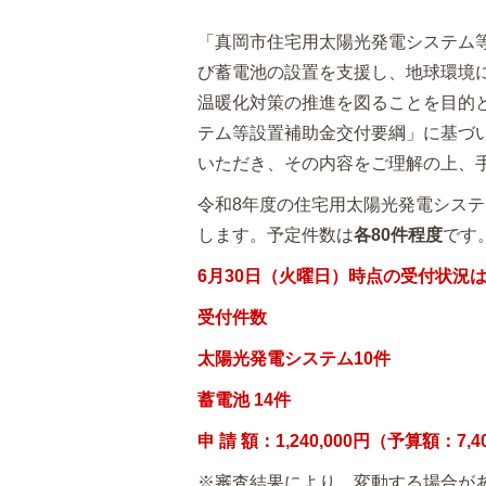
「真岡市住宅用太陽光発電システム
び蓄電池の設置を支援し、地球環境
温暖化対策の推進を図ることを目的
テム等設置補助金交付要綱」に基づ
いただき、その内容をご理解の上、
令和8年度の住宅用太陽光発電シス
します。予定件数は
各80件程度
です
6月30日（火曜日）時点の受付状況
受付件数
太陽光発電システム10件
蓄電池 14件
申 請 額：1,240,000円（予算額：7,4
※審査結果により、変動する場合が