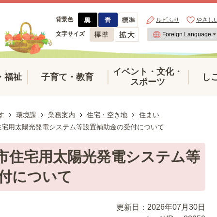
背景色
ルビふり
やさし
文字サイズ
イベント・文化・
・福祉
子育て・教育
し
スポーツ
す
環境課
業務案内
住宅・空き地
住まい
市住宅用太陽光発電システム等設置補助金の受付について
岡市住宅用太陽光発電システム等
付について
更新日：2026年07月30日