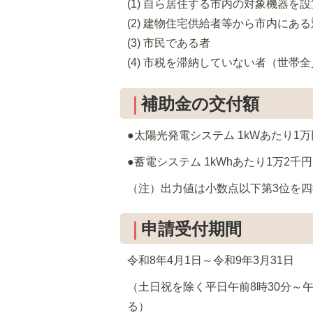
(1) 自ら居住する市内の対象機器
(2) 建物住宅供給者等から市内に
(3) 市民である者
(4) 市税を滞納していない者（世帯
補助金の交付額
●太陽光発電システム 1kWあたり1
●蓄電システム 1kWhあたり1万2千
（注）出力値は小数点以下第3位を四
申請受付期間
令和8年4月1日～令和9年3月31日
（土日祝を除く平日午前8時30分～
る）