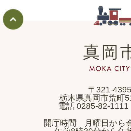
真
岡
市
MOKA
〒321-439
CITY
栃木県真岡市荒町5
電話 0285-82-11
開庁時間 月曜日から