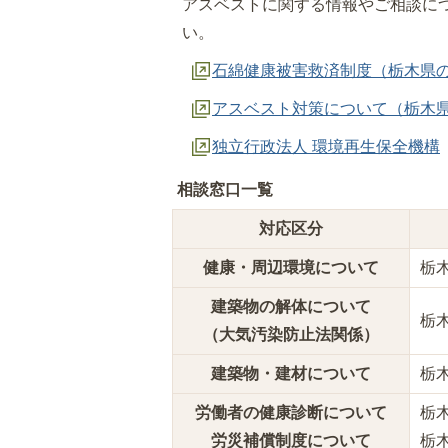
アスベストに関する情報やご相談に
い。
石綿健康被害救済制度（栃木県
アスベスト対策について（栃木
独立行政法人 環境再生保全機構
相談窓口一覧
対応区分
健康・周辺環境について
栃
建築物の解体について
栃
（大気汚染防止法関係）
建築物・建材について
栃
労働者の健康診断について
栃
労災補償制度について
栃