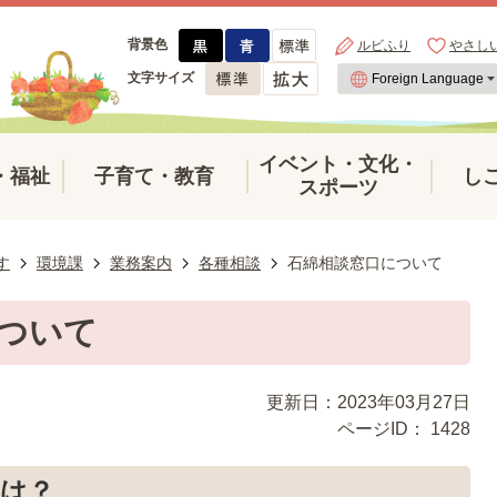
背景色
ルビふり
やさし
文字サイズ
イベント・文化・
・福祉
子育て・教育
し
スポーツ
す
環境課
業務案内
各種相談
石綿相談窓口について
ついて
更新日：2023年03月27日
ページID：
1428
は？