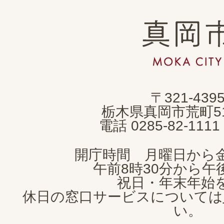
真
岡
市
MOKA
〒321-439
CITY
栃木県真岡市荒町5
電話 0285-82-11
開庁時間 月曜日から
午前8時30分から午後
祝日・年末年始
休日の窓口サービスについては
い。