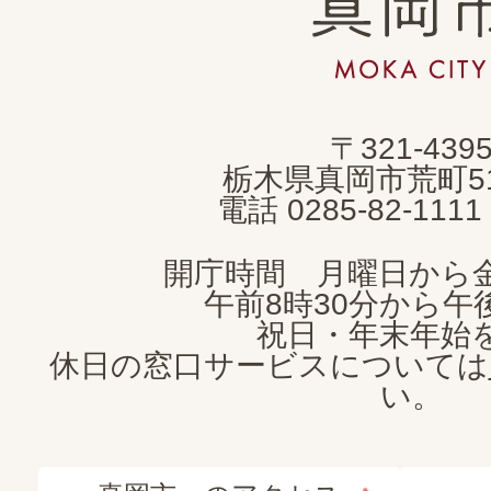
岡
市
MOKA
〒321-439
CITY
栃木県真岡市荒町5
電話 0285-82-11
開庁時間 月曜日から
午前8時30分から午後
祝日・年末年始
休日の窓口サービスについては
い。