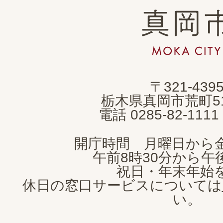
真
岡
市
MOKA
〒321-439
CITY
栃木県真岡市荒町5
電話 0285-82-11
開庁時間 月曜日から
午前8時30分から午後
祝日・年末年始
休日の窓口サービスについては
い。