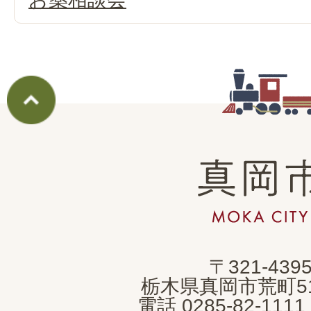
真
岡
市
MOKA
〒321-439
CITY
栃木県真岡市荒町5
電話 0285-82-11