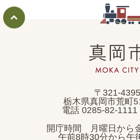
真
岡
市
MOKA
〒321-439
CITY
栃木県真岡市荒町5
電話 0285-82-11
開庁時間 月曜日から
午前8時30分から午後