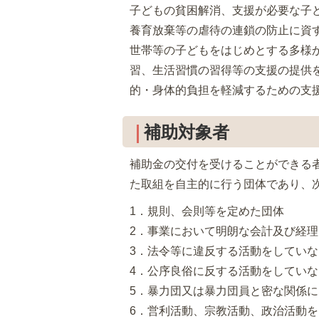
子どもの貧困解消、支援が必要な子
養育放棄等の虐待の連鎖の防止に資
世帯等の子どもをはじめとする多様
習、生活習慣の習得等の支援の提供
的・身体的負担を軽減するための支
補助対象者
補助金の交付を受けることができる
た取組を自主的に行う団体であり、
1．規則、会則等を定めた団体
2．事業において明朗な会計及び経
3．法令等に違反する活動をしてい
4．公序良俗に反する活動をしてい
5．暴力団又は暴力団員と密な関係
6．営利活動、宗教活動、政治活動