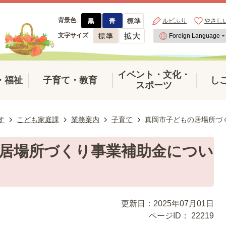
背景色
ルビふり
やさし
文字サイズ
イベント・文化・
・福祉
子育て・教育
し
スポーツ
す
こども家庭課
業務案内
子育て
真岡市子どもの居場所づ
居場所づくり事業補助金につい
更新日：2025年07月01日
ページID：
22219