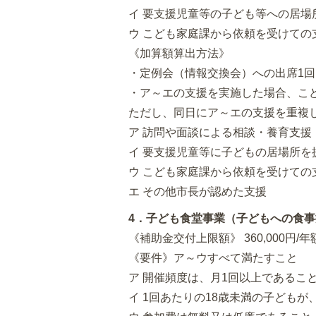
イ 要支援児童等の子ども等への居
ウ こども家庭課から依頼を受けての
《加算額算出方法》
・定例会（情報交換会）への出席1回に
・ア～エの支援を実施した場合、こども
ただし、同日にア～エの支援を重複
ア 訪問や面談による相談・養育支援
イ 要支援児童等に子どもの居場所
ウ こども家庭課から依頼を受けての
エ その他市長が認めた支援
4．子ども食堂事業（子どもへの食
《補助金交付上限額》 360,000円/年
《要件》ア～ウすべて満たすこと
ア 開催頻度は、月1回以上であるこ
イ 1回あたりの18歳未満の子ども