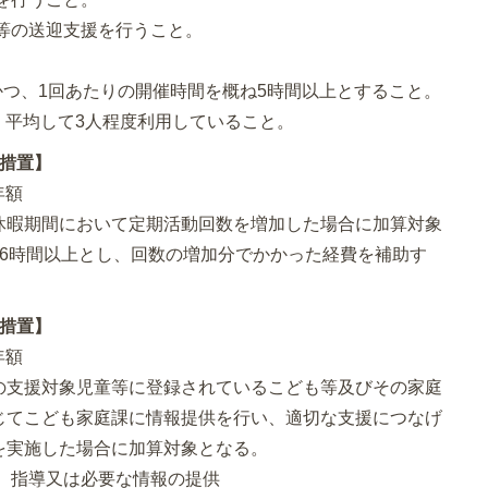
等の送迎支援を行うこと。
。
かつ、1回あたりの開催時間を概ね5時間以上とすること。
が、平均して3人程度利用していること。
算措置】
年額
休暇期間において定期活動回数を増加した場合に加算対象
ね6時間以上とし、回数の増加分でかかった経費を補助す
算措置】
年額
の支援対象児童等に登録されているこども等及びその家庭
じてこども家庭課に情報提供を行い、適切な支援につなげ
を実施した場合に加算対象となる。
、指導又は必要な情報の提供