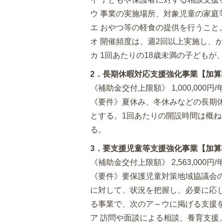
ウ 事業の実施場所、対象児童の家庭
エ おやつ等の軽食の提供を行うこと
オ 開催頻度は、週2回以上実施し、
カ 1回あたりの18歳未満の子ども
2．長期休暇対応支援強化事業【加
《補助金交付上限額》 1,000,000円/
《要件》夏休み、冬休みなどの長期
とする。1回あたりの開設時間は概
る。
3．要支援児童等支援強化事業【加
《補助金交付上限額》 2,563,000円/
《要件》要保護児童対策地域協議会
に対して、状況を把握し、必要に応
る事業で、次のア～ウに掲げる支援
ア 訪問や面談による相談、養育支援