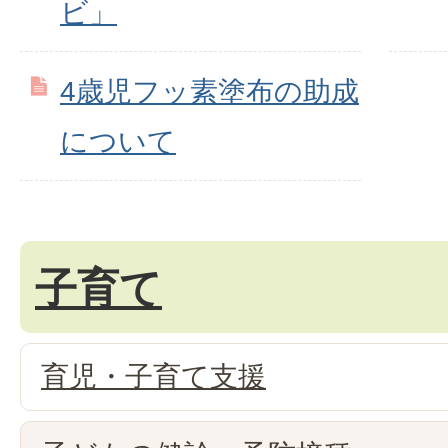
ビ」
4歳児フッ素塗布の助成
について
子育て
育児・子育て支援