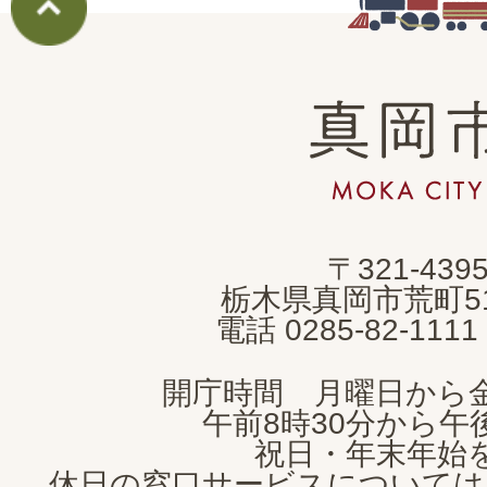
真
岡
市
MOKA
〒321-439
CITY
栃木県真岡市荒町5
電話 0285-82-11
開庁時間 月曜日から
午前8時30分から午後
祝日・年末年始
休日の窓口サービスについては