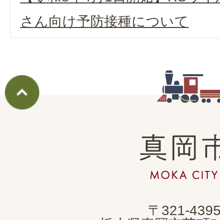
さん向け予防接種について
真
岡
市
MOKA
〒321-439
CITY