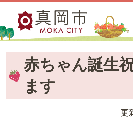
赤ちゃん誕生
ます
更