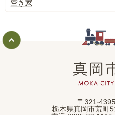
空き家
真
岡
市
MOKA
〒321-439
CITY
栃木県真岡市荒町5