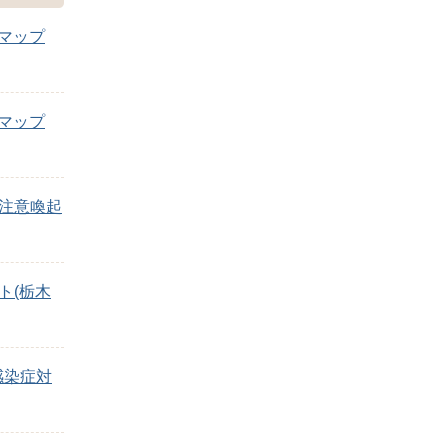
マップ
マップ
の注意喚起
ト(栃木
感染症対