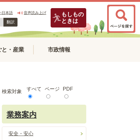
い日本語
音声読み上げ
もしもの
ときは
翻訳
ごと・産業
市政情報
すべて
ページ
PDF
検索対象
業務案内
安全・安心