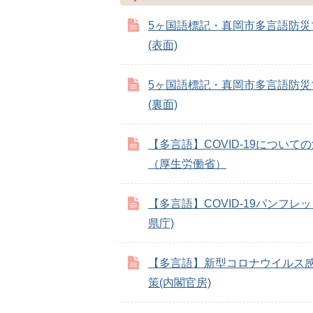
5ヶ国語標記・真岡市多言語防災
(表面)
5ヶ国語標記・真岡市多言語防災
(裏面)
【多言語】COVID-19について
（厚生労働省）
【多言語】COVID-19パンフレッ
県庁)
【多言語】新型コロナウイルス
策(内閣官房)