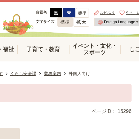
背景色
ルビふり
やさし
文字サイズ
イベント・文化・
・福祉
子育て・教育
し
スポーツ
す
くらし安全課
業務案内
外国人向け
ページID：
15296