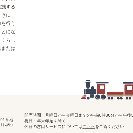
実施する
ときに
力を行う
ことにな
、くらし
送または
開庁時間 月曜日から金曜日までの
午前8時30分から午後5
91番地
祝日・年末年始を除く
11（代表）
休日の窓口サービスについては
こちら
をご覧ください。