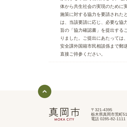
体から共生社会の実現のために
施策に対する協力を要請された
は、当該要請に応じ、必要な協
旨の「協力確認書」を提出する
りました。ご提出にあたっては
安全課外国籍市民相談係まで郵
直接ご持参ください。
〒321-4395
真
栃木県真岡市荒町51
岡
電話 0285-82-11
市
MOKA