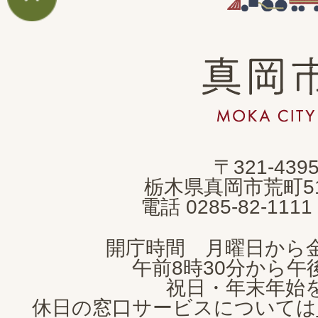
真
岡
市
MOKA
〒321-439
CITY
栃木県真岡市荒町5
電話 0285-82-11
開庁時間 月曜日から
午前8時30分から午後
祝日・年末年始
休日の窓口サービスについては