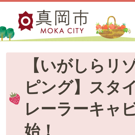
【いがしらリ
ピング】スタ
レーラーキャ
始！