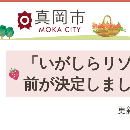
「いがしらリ
前が決定しま
更