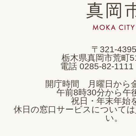
真
岡
市
MOKA
〒321-439
CITY
栃木県真岡市荒町5
電話 0285-82-11
開庁時間 月曜日から
午前8時30分から午後
祝日・年末年始
休日の窓口サービスについては
い。