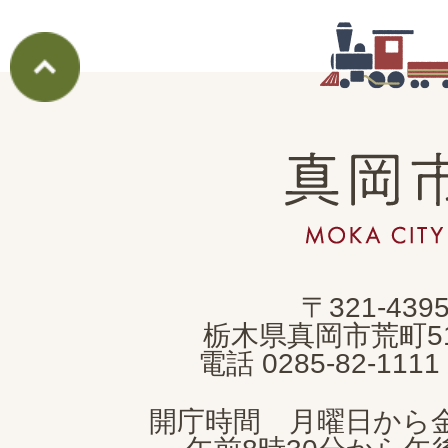
真
岡
市
MOKA
〒321-439
CITY
栃木県真岡市荒町5
電話 0285-82-11
開庁時間 月曜日から