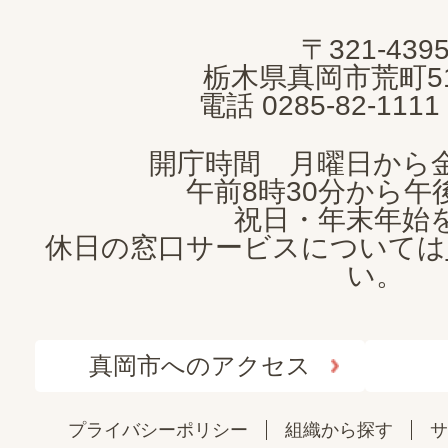
MOKA
〒321-439
CITY
栃木県真岡市荒町5
電話 0285-82-11
開庁時間 月曜日から
午前8時30分から午後
祝日・年末年始
休日の窓口サービスについては
い。
真岡市へのアクセス
プライバシーポリシー
組織から探す
サ