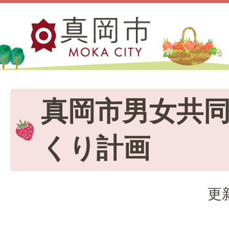
真岡市男女共
くり計画
更