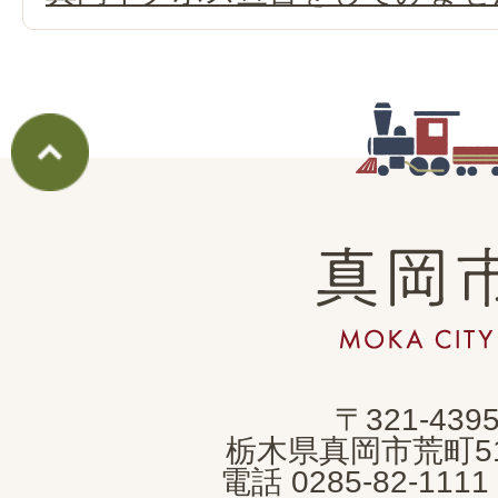
真
岡
市
MOKA
〒321-439
CITY
栃木県真岡市荒町5
電話 0285-82-11