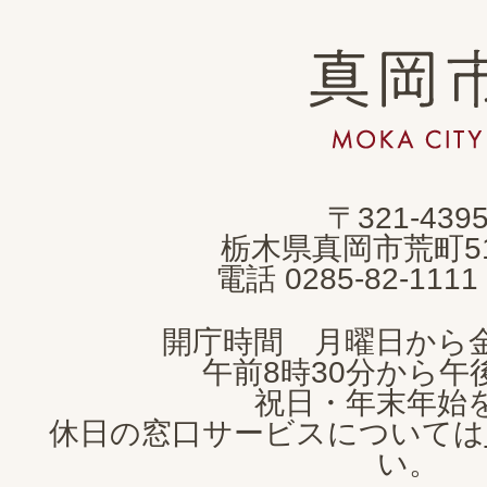
真
岡
市
MOKA
〒321-439
CITY
栃木県真岡市荒町5
電話 0285-82-11
開庁時間 月曜日から
午前8時30分から午後
祝日・年末年始
休日の窓口サービスについては
い。