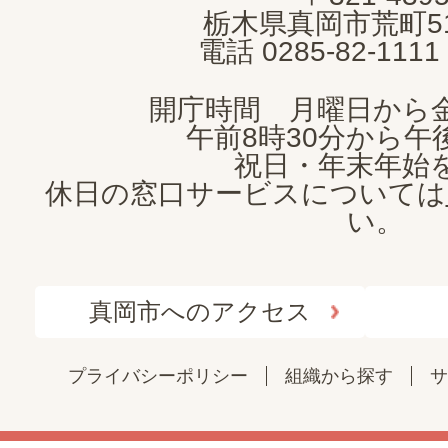
CITY
栃木県真岡市荒町5
電話 0285-82-11
開庁時間 月曜日から
午前8時30分から午後
祝日・年末年始
休日の窓口サービスについては
い。
真岡市へのアクセス
プライバシーポリシー
組織から探す
サ