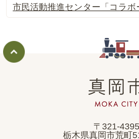
市民活動推進センター「コラボ
真
岡
市
MOKA
〒321-439
CITY
栃木県真岡市荒町5