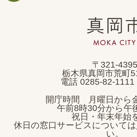
真
岡
市
MOKA
〒321-439
CITY
栃木県真岡市荒町5
電話 0285-82-11
開庁時間 月曜日から
午前8時30分から午後
祝日・年末年始
休日の窓口サービスについては
い。