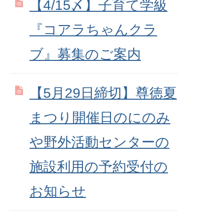
【4/15〆】子育て学級
『コアラちゃんクラ
ブ』募集のご案内
【5月29日締切】尊徳夏
まつり開催日のにのみ
や野外活動センターの
施設利用の予約受付の
お知らせ