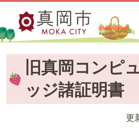
旧真岡コンピ
ッジ諸証明書
更