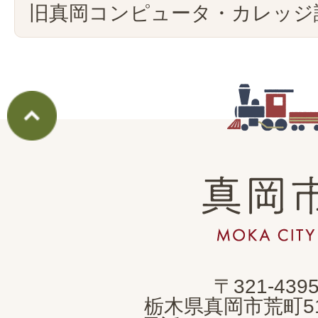
旧真岡コンピュータ・カレッジ
真
岡
市
MOKA
〒321-439
CITY
栃木県真岡市荒町5