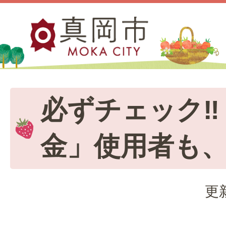
必ずチェック‼
金」使用者も
更