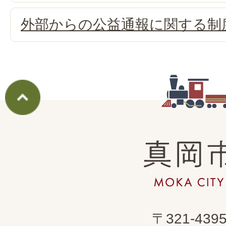
外部からの公益通報に関する制
真
岡
市
MOKA
〒321-439
CITY