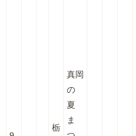
真岡
の
夏
ま
栃
9
つ