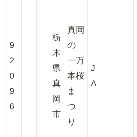
真岡
栃
9
の
木
2
一万
県
J
0
本桜
真
A
9
ま
岡
6
つ
市
り