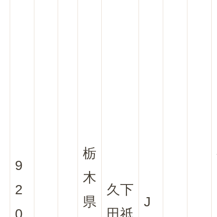
栃
9
木
2
久下
県
J
0
田祇