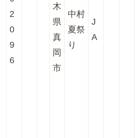
木
2
中村
県
J
0
夏祭
真
A
9
り
岡
6
市