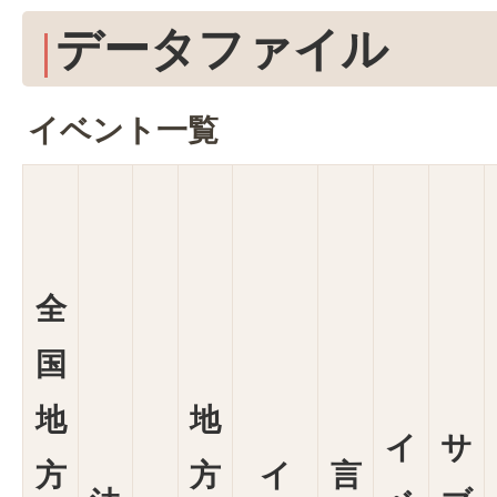
データファイル
イベント一覧
全
国
地
地
イ
サ
方
方
イ
言