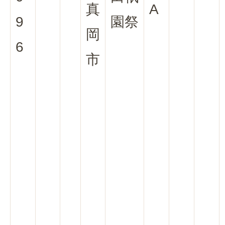
真
A
9
園祭
岡
6
市