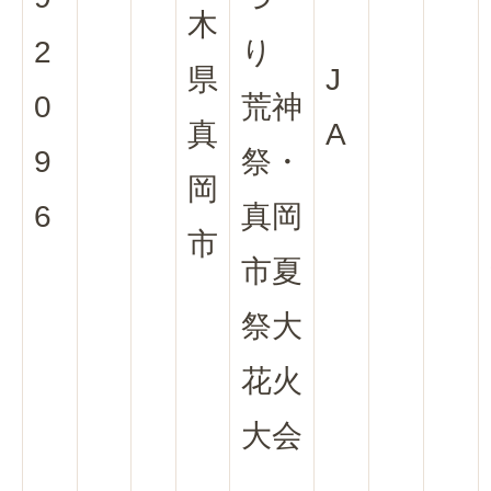
木
2
り
県
J
0
荒神
真
A
9
祭・
岡
6
真岡
市
市夏
祭大
花火
大会