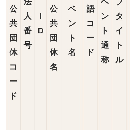
法
ベ
ブ
公
公
ベ
語
人
I
ン
タ
共
共
ン
コ
番
D
ト
イ
団
団
ト
ー
号
通
ト
体
体
名
ド
称
ル
コ
名
ー
ド