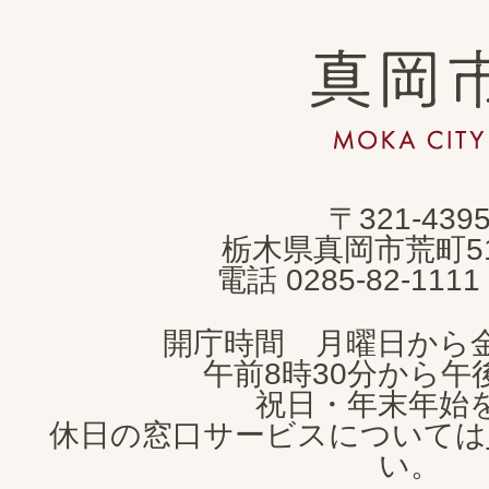
真
岡
市
MOKA
〒321-439
CITY
栃木県真岡市荒町5
電話 0285-82-11
開庁時間 月曜日から
午前8時30分から午後
祝日・年末年始
休日の窓口サービスについては
い。