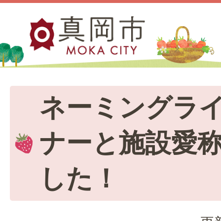
ネーミングラ
ナーと施設愛
した！